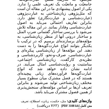
جامعیّت و مانعیّت یک تعریف علمی را ندارد.
یکی از اصول پیشنهادی ما در این مقاله آن است
که مثل‌پژوهی زبان‌شناختی به عبارت‌پژوهی
(عبارت‌شناسی و عبارت‌نگاری) تعلق دارد.
بنابراین تعاریف احتمالی می‌باید به اصول
عبارت‌شناسی وفادار بمانند. در این مقاله تلاش
می‌شود با بررسی ساختار گفتمانی ضربِ المثل
و ساختار درونی آنها از منظر زبان‌شناسی، به
مؤلفه‌های برسازنده‌ای برسیم که در ترکیب با
یکدیگر بتوانند انواع عبارت‌گویه‌ها را به دست
دهند. این مؤلفه‌ها از زبان‌شناسی پیکره‌ای و
عبارت‌شناسی، صرف-و-نحو، کاربردشناسی و
نظریه‌ی کارگفت، زبان‌شناسی اجتماعی،
بینامتنیت و
روایت‌شناسی
امثال می‌آیند. در
ادامه نشان داده خواهد شد که انواع
عبارت‌گویه‌ها فرآورده‌های زبانی پیچیده‌ای
هستند که در فصل مشترک میان سطوح بسیار
مختلف زبان‌شناختی تولید می‌شوند و بنابراین
تعریف آن‌ها بر اساس مؤلفه‌های سنجش‌پذیری
از همین فصول مشترک می‌باید باشد.
واژه‌های کلیدی:
،
،
،
،
مثل
حکمت
زبانزد
اصطلاح
تعریف
(۷۶۲ دریافت)
متن کامل
[PDF 3108 kb]