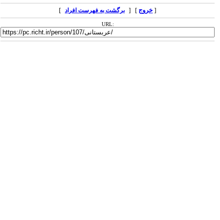
[
خروج
] [
]
برگشت به فهرست افراد
URL: