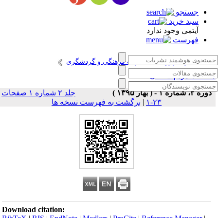
جستجو
سبد خرید
آیتمی وجود ندارد
فهرست
انتشارات پژوهشگاه میراث فرهنگی و گردشگری
طالعات مردم شناختی
دوره ۲، شماره ۱ - ( بهار ۱۳۹۵ )
جلد ۲ شماره ۱ صفحات
۲۳-۱
|
برگشت به فهرست نسخه ها
Download citation: