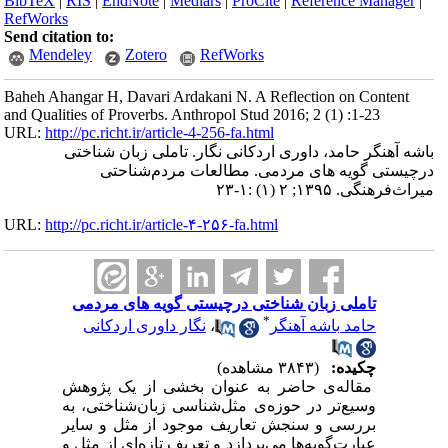
BibTeX
|
RIS
|
EndNote
|
Medlars
|
ProCite
|
Reference Manager
|
RefWorks
Send citation to:
Mendeley
Zotero
RefWorks
Baheh Ahangar H, Davari Ardakani N. A Reflection on Content
and Qualities of Proverbs. Anthropol Stud 2016; 2 (1) :1-23
URL:
http://pc.richt.ir/article-4-256-fa.html
باشه آهنگر حامد، داوری اردکانی نگار. تاملی زبان شناختی
درچیستی گویه های مردمی. مطالعات مردم‌شناحتی
میراث‌فرهنگی. ۱۳۹۵; ۲ (۱) :۱-۲۳
URL:
http://pc.richt.ir/article-۴-۲۵۶-fa.html
تاملی زبان شناختی درچیستی گویه های مردمی
*
حامد باشه آهنگر
،
نگار داوری اردکانی
چکیده:
(۳۸۴۳ مشاهده)
مقاله‌ی حاضر به عنوان بخشی از یک پژوهش
وسیع‌تر در حوزه‌ی مثل‌شناسی ‌زبان‌شناختی، به
بررسی و سنجش تعاریف موجود از مثل و سایر
عبارت‌گویه‌ها می‌پردازد و تعریف تازه‌ای از مثل و