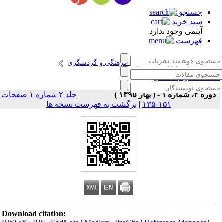
جستجو
سبد خرید
آیتمی وجود ندارد
فهرست
انتشارات پژوهشگاه میراث فرهنگی و گردشگری
طالعات مردم شناختی
دوره ۲، شماره ۱ - ( بهار ۱۳۹۵ )
جلد ۲ شماره ۱ صفحات
۱۵۱-۱۳۵
|
برگشت به فهرست نسخه ها
Download citation: