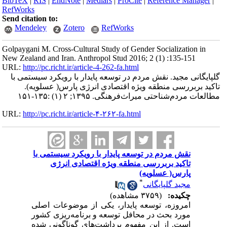
BibTeX
|
RIS
|
EndNote
|
Medlars
|
ProCite
|
Reference Manager
|
RefWorks
Send citation to:
Mendeley
Zotero
RefWorks
Golpaygani M. Cross-Cultural Study of Gender Socialization in
New Zealand and Iran. Anthropol Stud 2016; 2 (1) :135-151
URL:
http://pc.richt.ir/article-4-262-fa.html
گلپایگانی مجید. نقش مردم در توسعه پایدار با رویکرد سیستمی با
تاکید بربررسی منطقه ویژه اقتصادی انرژی پارس( عسلویه).
مطالعات مردم‌شناحتی میراث‌فرهنگی. ۱۳۹۵; ۲ (۱) :۱۳۵-۱۵۱
URL:
http://pc.richt.ir/article-۴-۲۶۲-fa.html
نقش مردم در توسعه پایدار با رویکرد سیستمی با
تاکید بربررسی منطقه ویژه اقتصادی انرژی
پارس( عسلویه)
*
مجید گلپایگانی
چکیده:
(۳۷۵۹ مشاهده)
امروزه، توسعه پایدار، یکی از موضوعات اصلی
مورد بحث در محافل توسعه و برنامه‌ریزی کشور
است. از این مفهوم برداشت‌های گوناگونی شده