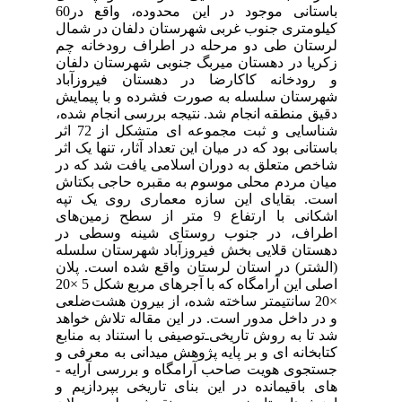
باستانی موجود در این محدوده، واقع در60
کیلومتری جنوب غربی شهرستان دلفان در شمال
لرستان طی دو مرحله در اطراف رودخانه چم
زکریا در دهستان میربگ جنوبی شهرستان دلفان
و رودخانه کاکارضا در دهستان فیروزآباد
شهرستان سلسله به صورت فشرده و با پیمایش
دقیق منطقه انجام شد. نتیجه بررسی انجام شده،
شناسایی و ثبت مجموعه ­ای متشکل از 72 اثر
باستانی بود که در میان این تعداد آثار، تنها یک اثر
شاخص متعلق به دوران اسلامی یافت شد که در
میان مردم محلی موسوم به مقبره حاجی بکتاش
است. بقایای این سازه معماری روی یک تپه
اشکانی با ارتفاع 9 متر از سطح زمین‌های
اطراف، در جنوب روستای شینه وسطی در
دهستان قلایی بخش فیروزآباد شهرستان سلسله
(الشتر) در استان لرستان واقع شده است. پلان
اصلی این آرامگاه که با آجرهای مربع شکل 5 ×20
×20 سانتی­متر ساخته شده، از بیرون هشت‌ضلعی
و در داخل مدور است. در این مقاله تلاش خواهد
شد تا به روش تاریخی‌ـ‌توصیفی با استناد به منابع
کتابخانه ­ای و بر پایه پژوهش میدانی به معرفی و
جستجوی هویت صاحب آرامگاه و بررسی آرایه ­
های باقی‏مانده در این بنای تاریخی بپردازیم و