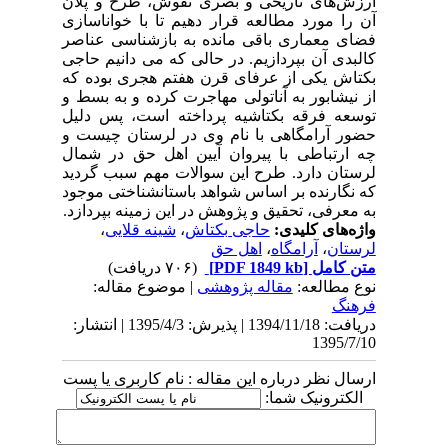
ارزش‌های تاریخی و بصری نقوش، طرح و پلان
آن را مورد مطالعه قرار ­دهیم تا با خواناسازی
فضای معماری باقی مانده به بازشناسی عناصر
کالبدی آن بپردازیم. در حالی که می­ دانیم حاجی
بکتاش یکی از عرفای قرن هفتم هجری بوده که
از نیشابور به آناتولی مهاجرت کرده و به بسط و
توسعه فرقه بکتاشیه پرداخته است، پس دلیل
حضور آرامگاهی با نام وی در لرستان چیست و
چه ارتباطی با پیروان آیین اهل حق در شمال
لرستان دارد. طرح این سوالات مهم سبب گردید
که نگارنده بر اساس شواهد باستان­شناختی موجود
به معرفی، تحقیق و پژوهش در این زمینه بپردازد.
واژه‌های کلیدی:
حاجی بکتاش
،
شینه قلایی
،
لرستان
،
آرامگاه
،
اهل حق
متن کامل
[PDF 1849 kb]
(۷۰۶ دریافت)
نوع مطالعه:
مقاله پژوهشی
| موضوع مقاله:
فرهنگ
دریافت: 1394/11/18 | پذیرش: 1395/4/3 | انتشار:
1395/7/10
ارسال نظر درباره این مقاله : نام کاربری یا پست
الکترونیک شما: