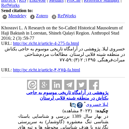
BibTeX
|
RIS
|
EndNote
|
Medlars
|
ProCite
|
Reference Manager
|
RefWorks
Send citation to:
Mendeley
Zotero
RefWorks
Khosravi L. A Research on the So-Called Historical Mausoleum of
Haji Baktash in Lorestan, Shineh Qalayi Region. Anthropol Stud
2016; 2 (3) :59-77
URL:
http://pc.richt.ir/article-4-275-fa.html
خسروی لیلا. پژوهشی در آرامگاه تاریخی موسوم به حاجی بکتاش
در منطقه شینه قلابی لرستان. مطالعات مردم‌شناحتی
میراث‌فرهنگی. ۱۳۹۵; ۲ (۳) :۵۹-۷۷
URL:
http://pc.richt.ir/article-۴-۲۷۵-fa.html
پژوهشی در آرامگاه تاریخی موسوم به حاجی
بکتاش در منطقه شینه قلابی لرستان
*
لیلا خسروی
چکیده:
(۴۰۲۳ مشاهده)
در بهار سال 1389 بررسی و شناسایی باستان­
شناسی تنگ معشوره (گاوشمار) به سرپرستی
نگارنده با هدف شناسایی محوطه ­ها و تپه ­های