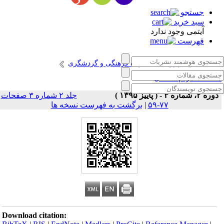
جستجو
سبد خرید
آیتمی وجود ندارد
فهرست
انتشارات پژوهشگاه میراث فرهنگی و گردشگری
طالعات مردم شناختی
دوره ۲، شماره ۳ - ( پاییز ۱۳۹۵ )
جلد ۲ شماره ۳ صفحات
۷۷-۵۹
|
برگشت به فهرست نسخه ها
Download citation: