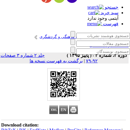
جستجو
سبد خرید
آیتمی وجود ندارد
فهرست
انتشارات پژوهشگاه میراث فرهنگی و گردشگری
طالعات مردم شناختی
دوره ۲، شماره ۳ - ( پاییز ۱۳۹۵ )
جلد ۲ شماره ۳ صفحات
۹۲-۷۹
|
برگشت به فهرست نسخه ها
Download citation: