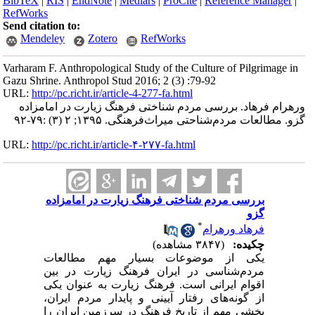
BibTeX
|
RIS
|
EndNote
|
Medlars
|
ProCite
|
Reference Manager
|
RefWorks
Send citation to:
Mendeley
Zotero
RefWorks
Varharam F. Anthropological Study of the Culture of Pilgrimage in
Gazu Shrine. Anthropol Stud 2016; 2 (3) :79-92
URL:
http://pc.richt.ir/article-4-277-fa.html
ورهرام فرهاد. بررسی مردم شناختی فرهنگ زیارت در امامزاده
گزو. مطالعات مردم‌شناحتی میراث‌فرهنگی. ۱۳۹۵; ۲ (۳) :۷۹-۹۲
URL:
http://pc.richt.ir/article-۴-۲۷۷-fa.html
بررسی مردم شناختی فرهنگ زیارت در امامزاده
گزو
*
فرهاد ورهرام
چکیده:
(۳۸۴۷ مشاهده)
یکی از موضوعات بسیار مهم مطالعات
مردم‌شناسی در ایران فرهنگ زیارت در بین
اقوام ایرانی است. فرهنگ زیارت به عنوان یکی
از گونه‌های رفتار آیینی و پایدار مردم ایران،
بخشی مهم از تاریخ فرهنگ در سرزمین ایران را