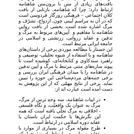
بافت‌های زیادی از متن با برون‌متن
شاهنامه
ارتباط دارد؛ چرا که
شاهنامه
، بازتابی از بافت
کلانِ اجتماعی – فرهنگی روزگار فردوسی است
که در آن به مراسم آیینی چون، ازدواج، تشرّف و
مرگ اشاره شده است. بخشی از بافت رواییِ
شاهنامه
با مفاهیم و آیین‌های مربوط به مرگ و
تدفین و عقاید زروانی، زرتشتی و اسلامی در
جامعه ایرانی مرتبط است.
این جستار با مطالعه موردی برخی از داستان‌های
شاهنامه
و با استفاده از شیوه تحلیلی- توصیفی و
راهبرد سندکاوی و کتابخانه‌ای، کوشیده است تا
پیوند سازه‌های متنی مرتبط با مرگ و آیین تدفین
در
شاهنامه
را با میدان فرهنگی ایران بررسی و
برخی جنبه‌های مردم‌شناختی این حوزه را تبیین
نماید. برخی از نتایج مهمّی که از این پژوهش به
دست آمده است عبارت اند از:
در ابیات
شاهنامه
، سه وجهِ ترس از مرگ،
مرگ به عنوان یک واقعیّت، و نگاه فلسفی
- اخلاقی به مرگ تجلّی یافته است که همه
این نگرش‌ها با حکمت ایران باستان یا
عقاید دوره اسلامی در ارتباط است.
طرح مقوله مرگ در بسیاری از موارد با
عقاید زروانی در ارتباط است؛ چرا که