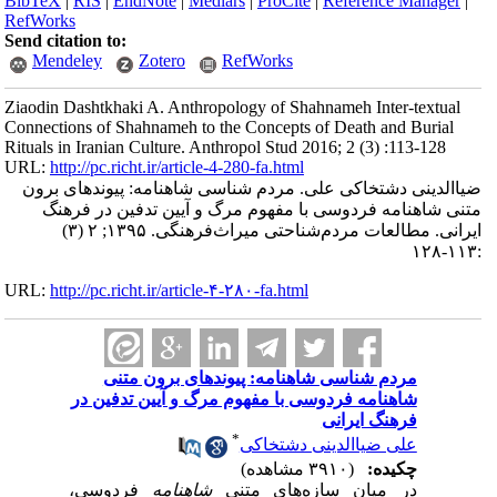
BibTeX
|
RIS
|
EndNote
|
Medlars
|
ProCite
|
Reference Manager
|
RefWorks
Send citation to:
Mendeley
Zotero
RefWorks
Ziaodin Dashtkhaki A. Anthropology of Shahnameh Inter-textual
Connections of Shahnameh to the Concepts of Death and Burial
Rituals in Iranian Culture. Anthropol Stud 2016; 2 (3) :113-128
URL:
http://pc.richt.ir/article-4-280-fa.html
ضیاالدینی دشتخاکی علی. مردم شناسی شاهنامه: پیوندهای برون
متنی شاهنامه فردوسی با مفهوم مرگ و آیین تدفین در فرهنگ
ایرانی. مطالعات مردم‌شناحتی میراث‌فرهنگی. ۱۳۹۵; ۲ (۳)
:۱۱۳-۱۲۸
URL:
http://pc.richt.ir/article-۴-۲۸۰-fa.html
مردم شناسی شاهنامه: پیوندهای برون متنی
شاهنامه فردوسی با مفهوم مرگ و آیین تدفین در
فرهنگ ایرانی
*
علی ضیاالدینی دشتخاکی
چکیده:
(۳۹۱۰ مشاهده)
در میان سازه‌های متنی
شاهنامه
فردوسی،