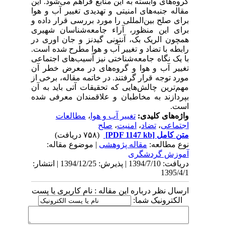
گروه‌های وابسته به این منابع فراهم می‌شود. این
مقاله جنبه‌های امنیتی و تهدیدی تغییر آب و هوا
برای صلح بین‌المللی را مورد بررسی قرار داده و
برای این منظور، آراء جامعه‌شناسان شهیری
همچون الریک بک، آنتونی گیدنز و جان اوری در
رابطه با تضاد و تغییر آب و هوا مطرح شده است.
با یک نگاه جامعه‌شناختی نیز آسیب‌های اجتماعی
تغییر آب و هوا و گروه‌های در معرض خطر آن
مورد توجه قرار گرفتند. در خاتمه مقاله، برخی از
مهم‌ترین چالش‌هایی که تحقیقات آتی باید به آن
بپردازند به مخاطبان و علاقمندان معرفی شده
است.
واژه‌های کلیدی:
تغییر آب و هوا
،
مطالعات
اجتماعی
،
تضاد
،
امنیت
،
صلح
متن کامل
[PDF 1147 kb]
(۷۵۸ دریافت)
نوع مطالعه:
مقاله پژوهشی
| موضوع مقاله:
آموزش گردشگری
دریافت: 1394/7/10 | پذیرش: 1394/12/25 | انتشار:
1395/4/1
ارسال نظر درباره این مقاله : نام کاربری یا پست
الکترونیک شما: