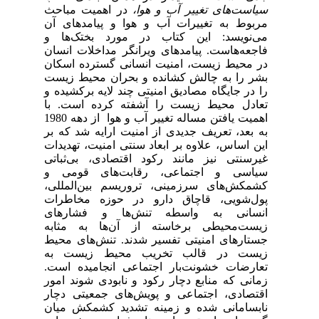
سیاست‌های تغییر آب و هوا،
در اهمیت مباحث
مربوط به تغییرات آب و هوا و پیامدهای آن
می‌نویسد: این کتاب در مورد بختک‌ها و
فاجعه‌هاست. پیامدهای ویرانگر مداخلات انسان
در محیط زیست، امنیت انسانی گسترده اسکان
بشر را به چالش کشانده و بحران محیط زیست
را در جایگاه مصادیق امنیتی چند لایه برکشیده و
تعادل محیط زیست را آشفته کرده است. با
اهمیت یافتن مساله تغییر آب و هوا از دهه 1980
به بعد، تعریف جدیدی از امنیت ارایه شد که بر
این اساس، علاوه بر ابعاد سنتی امنیت، تهدیدات
غیرسنتی نیز مانند رکود اقتصادی، بی‌ثباتی
سیاسی و اجتماعی، رقابت‌های قومی و
کشمکش‌های سرزمینی، تروریسم بین‌المللی،
پول‌شویی، قاچاق دارو در حوزه مخاطرات
انسانی به واسطه تنش‌ها و فشارهای
زیست‌محیطی برخاسته از آن‌ها به مثابه
جستارهای امنیتی تفسیر شدند. تنش‌های محیط
زیست در قالب تخریب محیط زیست به
تعارضات خشونت‌بار اجتماعی انجامیده است.
زمانی که منابع دچار رکود و نابودی شوند امور
اقتصادی، اجتماعی و پویش‌های جمعیتی دچار
نابسامانی شده و زمینه تشدید کشمکش میان