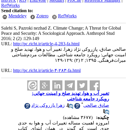
BibTeX
|
RIS
|
EndNote
|
Medlars
|
ProCite
|
Reference Manager
|
RefWorks
Send citation to:
Mendeley
Zotero
RefWorks
Salehi S, Pazroki nezhad Z. Climate Change; A Threat for Global
Peace and Security: A Sociological Approach. Anthropol Stud
2016; 2 (2) :129-149
URL:
http://pc.richt.ir/article-4-283-fa.html
صالحی صادق، پازروکی نژاد زهرا. تغییر آب و هوا، تهدید صلح و
امینت جهانی: رویکرد جامعه شناختی. مطالعات مردم‌شناحتی
میراث‌فرهنگی. ۱۳۹۵; ۲ (۲) :۱۲۹-۱۴۹
URL:
http://pc.richt.ir/article-۴-۲۸۳-fa.html
تغییر آب و هوا، تهدید صلح و امینت جهانی:
رویکرد جامعه شناختی
*
صادق صالحی
،
زهرا پازروکی نژاد
چکیده:
(۳۶۷۷ مشاهده)
امروزه اهمیت مساله تغییرات آب و هوا به حدی
جدی است که گیدنز در همان ابتدای کتاب