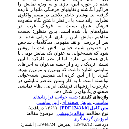
شده در حوزه‌ آیین، بازی و به ویژه نمایش را
فراگیر انگاشته و تفاوت­های فرهنگی ملت­ها را نادیده
گرفته ­اند. نوشتار حاضر تلاشی در مسیر واکاوی
نظرات ارائه شده با در نظر داشتن نگاه متفاوت
فرهنگ شرق نسبت به فرهنگ غرب در
مقوله‌های یاد شده است. بدین منظور؛ نخست
مفاهیم نمایش، آیین و بازی بازخوانی شده اند.
پس از بررسی و نقد مفهومی دیدگاه‌های شاخص
در خصوص شبیه­ خوانی، تلاش شده تا روشن
شود که شبیه‌خوانی به عنوان یک نمایش بومی با
بازی همخوانی ندارد، اما از نظر کارکرد با آیین
نسبتی نزدیک دارد و از جمله می‌توان به اجراهای
نمایشی اشاره داشت که بهترین و موثرین بهره­
گیری را از آیین کرده اند. همچنین شبیه‌خوانی
توانسته است با به کار بستن عناصر نمایشی در
چارچوب ارزش­های فرهنگی ایرانی، نظام نمایشی
صحنه­ای یگانه­ای را شکل دهد.
واژه‌های کلیدی:
شبیه خوانی
،
قراردادهای
نمایشی
،
نمایش صحنه ای
،
آیین نمایشی
متن کامل
[PDF 1243 kb]
(۱۳۶۱ دریافت)
نوع مطالعه:
مقاله پژوهشی
| موضوع مقاله:
آموزش گردشگری
دریافت: 1394/2/12 | پذیرش: 1394/8/24 | انتشار: