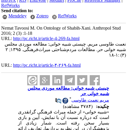
BibTeX
|
RIS
|
EndNote
|
Medlars
|
ProCite
|
Reference Manager
|
RefWorks
Send citation to:
Mendeley
Zotero
RefWorks
Nemat Tavoosi M. On Ontology of Shabih-Xani. Anthropol Stud
2016; 2 (3) :1-18
URL:
http://pc.richt.ir/article-4-269-fa.html
نعمت طاوسی مریم. چیستی شبیه خوانی: مطالعه موردی مجلس
شبیه خوانی حر. مطالعات مردم‌شناحتی میراث‌فرهنگی. ۱۳۹۵; ۲
(۳) :۱-۱۸
URL:
http://pc.richt.ir/article-۴-۲۶۹-fa.html
چیستی شبیه خوانی: مطالعه موردی مجلس
شبیه خوانی حر
*
مریم نعمت طاوسی
چکیده:
(۳۷۸۴ مشاهده)
«شبیه­ خوانی» از جمله میراث فرهنگی گرانقدری
است که درباره‌ نسبت آن با نمایش، آیین و بازی
بسیار سخن رفته است. شمار زیادی از
پژوهشگران در این نظریه­ پردازی­ها، تعاریف ارائه