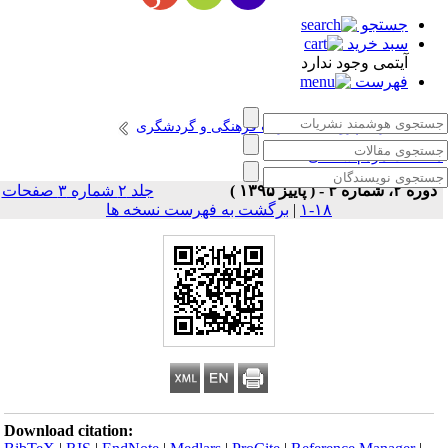
جستجو
سبد خرید
آیتمی وجود ندارد
فهرست
انتشارات پژوهشگاه میراث فرهنگی و گردشگری
طالعات مردم شناختی
دوره ۲، شماره ۳ - ( پاییز ۱۳۹۵ )
جلد ۲ شماره ۳ صفحات
۱۸-۱
|
برگشت به فهرست نسخه ها
Download citation: